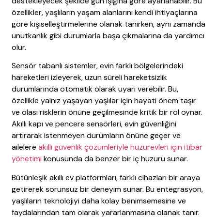
destekleyecek şekilde gün ışığına göre ayarlanabilir. Bu
özellikler, yaşlıların yaşam alanlarını kendi ihtiyaçlarına
göre kişiselleştirmelerine olanak tanırken, aynı zamanda
unutkanlık gibi durumlarla başa çıkmalarına da yardımcı
olur.
Sensör tabanlı sistemler, evin farklı bölgelerindeki
hareketleri izleyerek, uzun süreli hareketsizlik
durumlarında otomatik olarak uyarı verebilir. Bu,
özellikle yalnız yaşayan yaşlılar için hayati önem taşır
ve olası risklerin önüne geçilmesinde kritik bir rol oynar.
Akıllı kapı ve pencere sensörleri, evin güvenliğini
artırarak istenmeyen durumların önüne geçer ve
ailelere
akıllı güvenlik çözümleriyle huzurevleri için itibar
yönetimi
konusunda da benzer bir iç huzuru sunar.
Bütünleşik akıllı ev platformları, farklı cihazları bir araya
getirerek sorunsuz bir deneyim sunar. Bu entegrasyon,
yaşlıların teknolojiyi daha kolay benimsemesine ve
faydalarından tam olarak yararlanmasına olanak tanır.